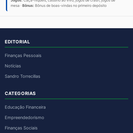
Jogos:
Caça-níqueis, cassino ao vivo, jogos de crash, jogos de
mesa ·
Bônus:
Bônus de boas-vindas no primeiro depósito
EDITORIAL
Finanças Pessoais
Notícias
Sandro Torrecillas
CATEGORIAS
Educação Financeira
Empreendedorismo
Finanças Sociais