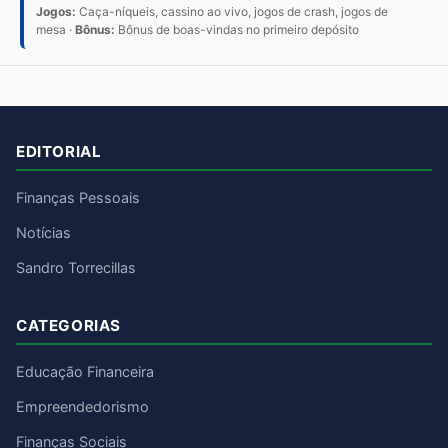
Jogos:
Caça-níqueis, cassino ao vivo, jogos de crash, jogos de
mesa ·
Bônus:
Bônus de boas-vindas no primeiro depósito
EDITORIAL
Finanças Pessoais
Notícias
Sandro Torrecillas
CATEGORIAS
Educação Financeira
Empreendedorismo
Finanças Sociais