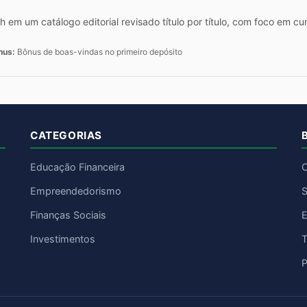
h em um catálogo editorial revisado título por título, com foco em
nus:
Bônus de boas-vindas no primeiro depósito
CATEGORIAS
Educação Financeira
C
Empreendedorismo
S
Finanças Sociais
E
Investimentos
T
P