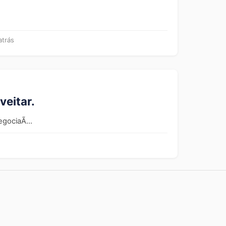
atrás
eitar.
gociaÃ...