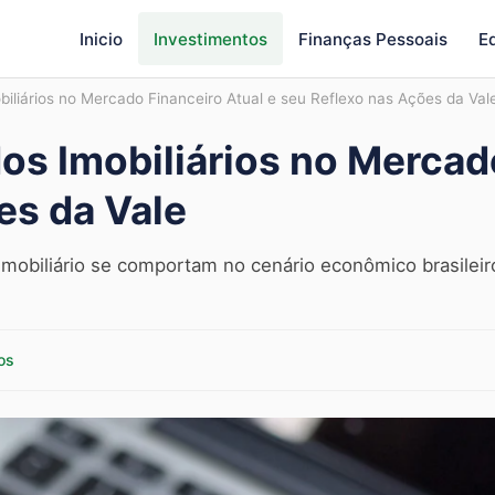
Inicio
Investimentos
Finanças Pessoais
E
iliários no Mercado Financeiro Atual e seu Reflexo nas Ações da Val
s Imobiliários no Mercado
es da Vale
obiliário se comportam no cenário econômico brasileiro
os