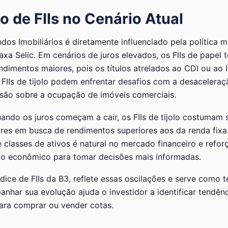
 de FIIs no Cenário Atual
os Imobiliários é diretamente influenciado pela política m
axa Selic. Em cenários de juros elevados, os FIIs de papel
ndimentos maiores, pois os títulos atrelados ao CDI ou ao
 FIIs de tijolo podem enfrentar desafios com a desacelera
são sobre a ocupação de imóveis comerciais.
uando os juros começam a cair, os FIIs de tijolo costumam s
ores em busca de rendimentos superiores aos da renda fix
 classes de ativos é natural no mercado financeiro e refor
clo econômico para tomar decisões mais informadas.
 índice de FIIs da B3, reflete essas oscilações e serve como
nhar sua evolução ajuda o investidor a identificar tendê
ara comprar ou vender cotas.