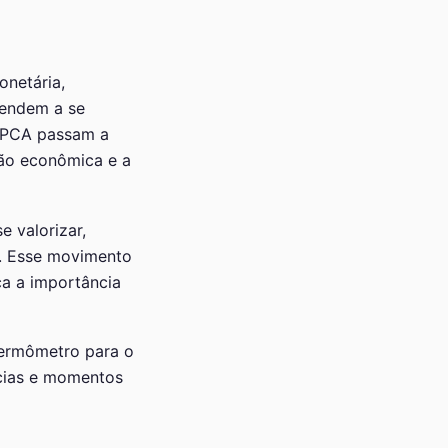
onetária,
 tendem a se
 IPCA passam a
ção econômica e a
e valorizar,
a. Esse movimento
ça a importância
 termômetro para o
ncias e momentos