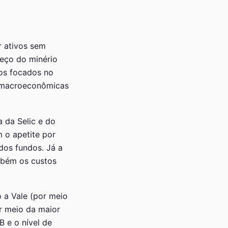
r ativos sem
reço do minério
cos focados no
s macroeconômicas
a da Selic e do
 o apetite por
dos fundos. Já a
ambém os custos
 a Vale (por meio
or meio da maior
B e o nível de