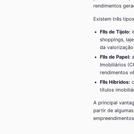
rendimentos gerad
Existem três tipos
FIIs de Tijolo:
i
shoppings, laj
da valorização
FIIs de Papel:
a
Imobiliários (C
rendimentos vê
FIIs Híbridos:
c
títulos imobiliá
A principal vanta
partir de algumas
empreendimentos e