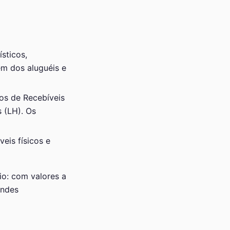
sticos,
vem dos aluguéis e
os de Recebíveis
s (LH). Os
eis físicos e
io: com valores a
andes