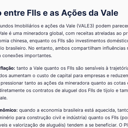
 entre FIIs e as Ações da Vale
 Fundos Imobiliários e ações da Vale (VALE3) podem parece
 Vale é uma mineradora global, com receitas atreladas ao p
omia chinesa, enquanto os FIIs são investimentos domésti
io brasileiro. No entanto, ambos compartilham influência
 conexões importantes.
nflação:
tanto a Vale quanto os FIIs são sensíveis à trajetóri
ados aumentam o custo de capital para empresas e reduzem
 pressionar tanto as ações da mineradora quanto as cotas 
diretamente os contratos de aluguel dos FIIs de tijolo e t
ale.
nômico:
quando a economia brasileira está aquecida, tanto
nério para construção civil e indústria) quanto os FIIs (p
is e valorização de aluguéis) tendem a se beneficiar. O PI