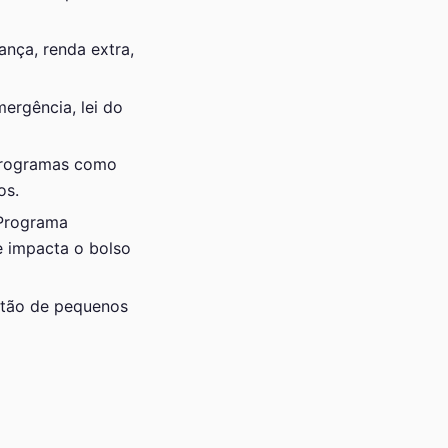
nça, renda extra,
ergência, lei do
 programas como
os.
 Programa
e impacta o bolso
stão de pequenos