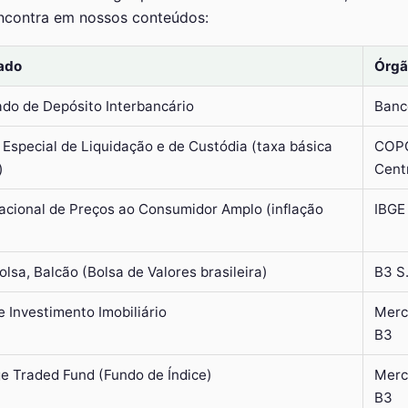
encontra em nossos conteúdos:
cado
Órgã
ado de Depósito Interbancário
Banc
Especial de Liquidação e de Custódia (taxa básica
COPO
)
Cent
Nacional de Preços ao Consumidor Amplo (inflação
IBGE
Bolsa, Balcão (Bolsa de Valores brasileira)
B3 S
 Investimento Imobiliário
Merc
B3
e Traded Fund (Fundo de Índice)
Merc
B3