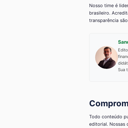
Nosso time é lide
brasileiro. Acred
transparência são 
Sand
Edito
fina
didát
Sua t
Compromi
Todo conteúdo pu
editorial. Nossas 