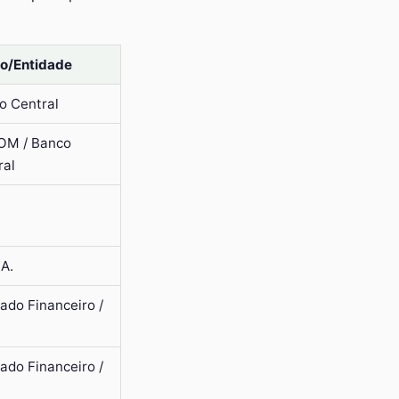
o/Entidade
o Central
M / Banco
ral
.A.
ado Financeiro /
ado Financeiro /