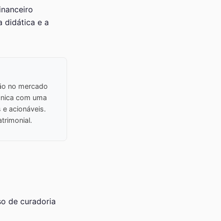
inanceiro
 didática e a
ção no mercado
écnica com uma
 e acionáveis.
atrimonial.
o de curadoria