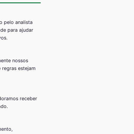
o pelo analista
ade para ajudar
vos.
mente nossos
e regras estejam
Adoramos receber
ado.
mento,