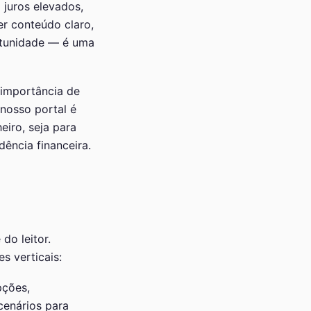
juros elevados,
er conteúdo claro,
ortunidade — é uma
 importância de
 nosso portal é
eiro, seja para
dência financeira.
do leitor.
 verticais:
pções,
cenários para