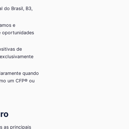
 do Brasil, B3,
samos e
 e oportunidades
sitivas de
 exclusivamente
claramente quando
 como um CFP® ou
iro
 as principais